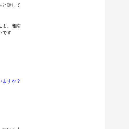
生と話して
んよ。湘南
いです
いますか？