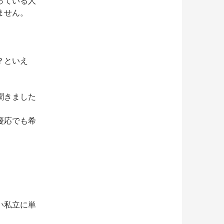
っている人
ません。
？といえ
聞きました
慶応でも希
い私立に単