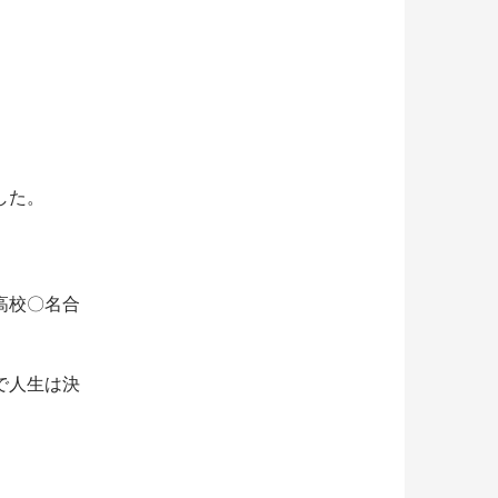
した。
高校〇名合
で人生は決