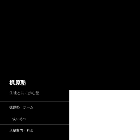
コ
ン
テ
ン
ツ
へ
ス
キ
ッ
プ
検
梶原塾
索
生徒と共に歩む塾
梶原塾 ホーム
ごあいさつ
入塾案内・料金