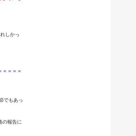
うれしかっ
＝＝＝＝＝
季節でもあっ
格の報告に