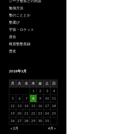
ジーク塾長との対談
勉強方法
塾のこととか
塾選び
宇宙・ロケット
居合
梶原塾塾長録
歴史
2018年3月
月
火
水
木
金
土
日
1
2
3
4
5
6
7
8
9
10
11
12
13
14
15
16
17
18
19
20
21
22
23
24
25
26
27
28
29
30
31
« 2月
4月 »