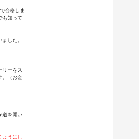
試で合格しま
でも知って
いました。
ーリーをス
す。（お金
が道を開い
くようにし