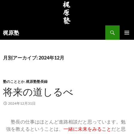
梶原塾
メインメ
ニュー
月別アーカイブ: 2024年12月
塾のこととか
,
梶原塾塾長録
将来の道しるべ
2024年12月31日
塾長の仕事はほとんど進路相談だと思っています。勉
強を教えるということは、
一緒に未来をみること
だと思